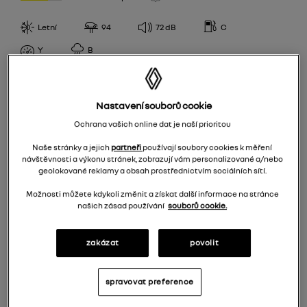
H
Matador
103,101
Letní
94
72
dB
C
V
CPCOOPER
SPOTŘEBA PALIVA
104,102
T
Y
B
Debica
A
105,103
W
Firestone
PŘILNAVOST ZA MOKRA
B
106,104
(Y)
Fulda
Nastavení souborů cookie
A
C
107,105
R
NokianTyres
Ochrana vašich online dat je naší prioritou
ÚROVEŇ HLUKU
B
D
109,107
Sava
Naše stránky a jejich
partneři
používají soubory cookies k měření
67
C
E
112,110
návštěvnosti a výkonu stránek, zobrazují vám personalizované a/nebo
Semperit
geolokované reklamy a obsah prostřednictvím sociálních sítí.
68
D
92
EPREL
Možnosti můžete kdykoli změnit a získat další informace na stránce
69
93
našich zásad používání
souborů cookie.
70
1 849 Kč
/
ks
94
71
zakázat
povolit
95
Přidat do košíku 7396 Kč
72
96
spravovat preference
73
97