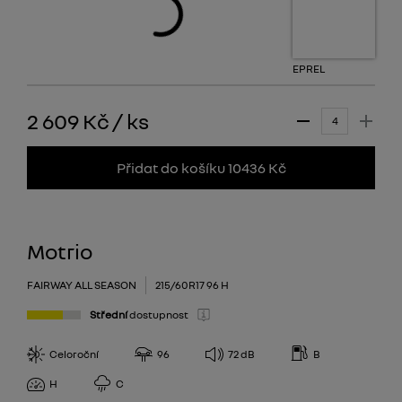
EPREL
2 609 Kč
/
ks
Přidat do košíku 10436 Kč
Motrio
FAIRWAY ALL SEASON
215/60R17 96 H
Střední
dostupnost
Celoroční
96
72
dB
B
H
C