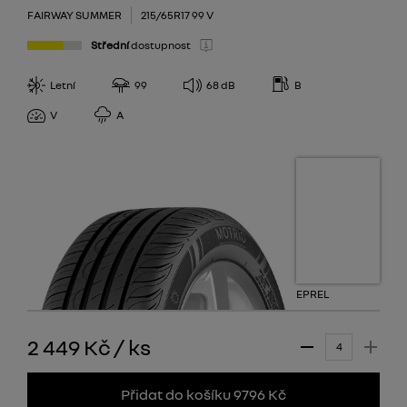
FAIRWAY SUMMER
215/65R17 99 V
Střední
dostupnost
Letní
99
68
dB
B
V
A
EPREL
2 449 Kč
/
ks
Přidat do košíku 9796 Kč