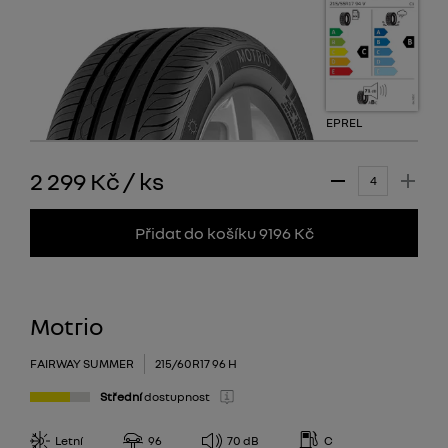
EPREL
2 299 Kč
/
ks
Přidat do košíku 9196 Kč
Motrio
FAIRWAY SUMMER
215/60R17 96 H
Střední
dostupnost
Letní
96
70
dB
C