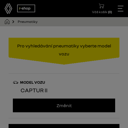
Váš košík
(
0
)
Pneumatiky
Pro vyhledávání pneumatiky vyberte model
vozu
MODEL VOZU
CAPTUR II
Změnit