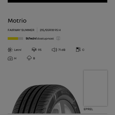
Motrio
FAIRWAY SUMMER
215/55R18 95 H
Střední
dostupnost
Letní
95
71
dB
C
H
B
EPREL