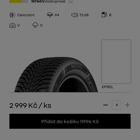
Střední
dostupnost
Celoroční
94
72
dB
B
V
C
EPREL
2 999 Kč
/
ks
Přidat do košíku 11996 Kč