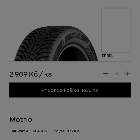
EPREL
2 909 Kč
/
ks
Přidat do košíku 11636 Kč
Motrio
FAIRWAY ALL SEASON
215/55R17 94 V