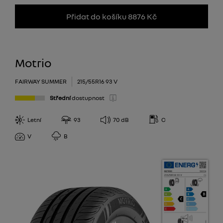
Přidat do košíku 8876 Kč
Motrio
FAIRWAY SUMMER
215/55R16 93 V
Střední
dostupnost
Letní
93
70
dB
C
V
B