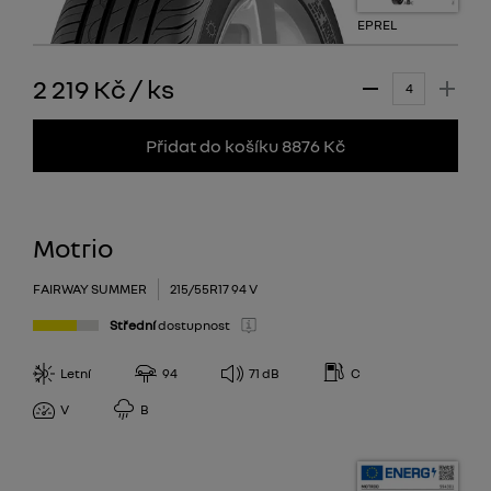
EPREL
2 219 Kč
/
ks
Přidat do košíku 8876 Kč
Motrio
FAIRWAY SUMMER
215/55R17 94 V
Střední
dostupnost
Letní
94
71
dB
C
V
B