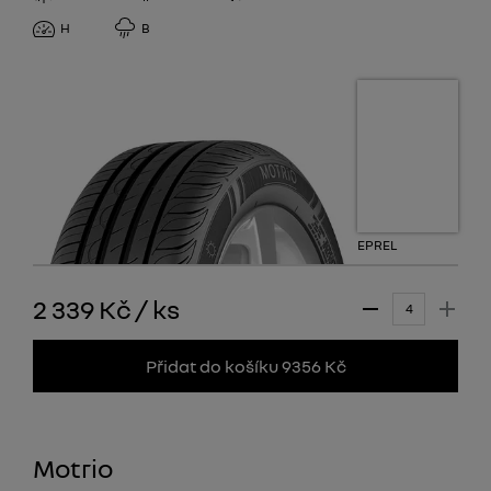
H
B
EPREL
2 339 Kč
/
ks
Přidat do košíku 9356 Kč
Motrio