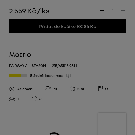
2 559 Kč
/
ks
Přidat do košíku 10236 Kč
Motrio
FAIRWAY ALL SEASON
215/65R16 98 H
Střední
dostupnost
Celoroční
98
72
dB
C
H
C