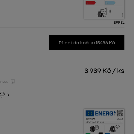
EPREL
Přidat do košíku 15436 Kč
3 939 Kč
/
ks
nost
B