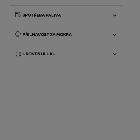
93
SPOTŘEBA PALIVA
A
PŘILNAVOST ZA MOKRA
B
A
ÚROVEŇ HLUKU
B
69
71
72