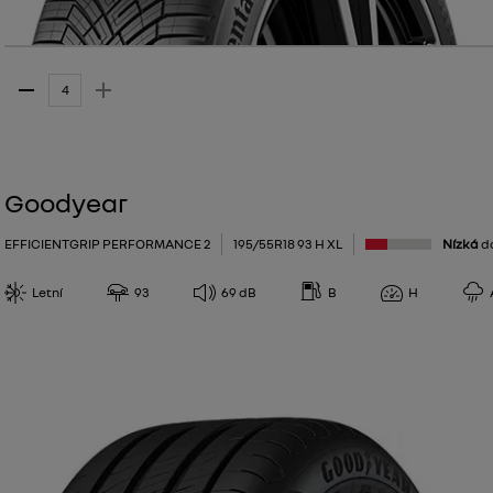
Goodyear
EFFICIENTGRIP PERFORMANCE 2
195/55R18 93 H XL
Nízká
d
Letní
93
69
dB
B
H