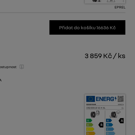
EPREL
Přidat do košíku 16636 Kč
3 859 Kč
/
ks
ostupnost
A