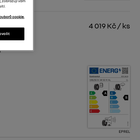
, zobrazují vám
ítí.
ouborů cookie.
4 019 Kč
/
ks
ovolit
B
EPREL