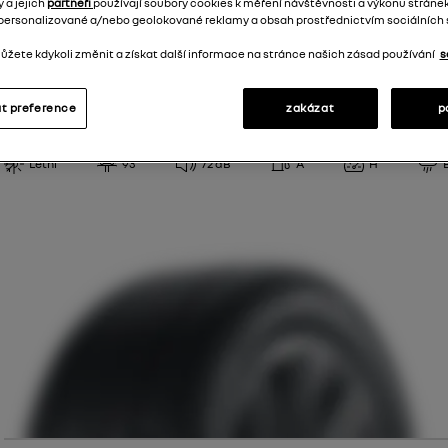
 a jejich
partneři
používají soubory cookies k měření návštěvnosti a výkonu stránek
personalizované a/nebo geolokované reklamy a obsah prostřednictvím sociálních s
žete kdykoli změnit a získat další informace na stránce našich zásad používání
s
Continental
t preference
zakázat
p
EcoContact 6 Q
195/55 R 18 93 H XL
Nízká
dostupnost
Letní
93
72
dB
A
H