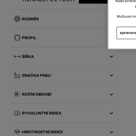
Naše stránky
Možnosti mů
ROZMĚR
18
spravova
PROFIL
55
ŠÍŘKA
195
ZNAČKA PNEU
Continental
ROČNÍ OBDOBÍ
Goodyear
Letní
RYCHLOSTNÍ INDEX
Celoroční
H
HMOTNOSTNÍ INDEX