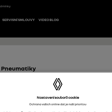
odmínky
SERVISNÍ SMLOUVY
VIDEO BLOG
Pneumatiky
RENAULT 5 E-TECH
Nastavení souborů cookie
Ochrana vašich online dat je naší prioritou
Výsledek vyhledávání
:
4