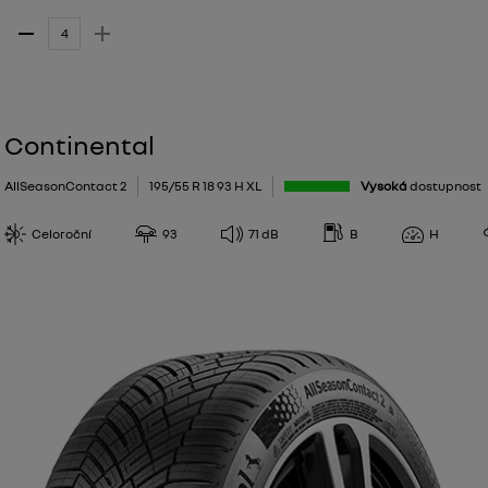
Continental
AllSeasonContact 2
195/55 R 18 93 H XL
Vysoká
dostupnost
Celoroční
93
71
dB
B
H