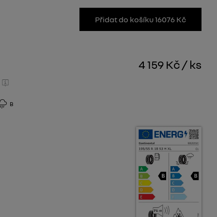
Přidat do košíku 16076 Kč
4 159 Kč
/
ks
B