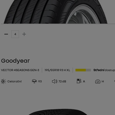
Goodyear
VECTOR 4SEASONS GEN-3
195/55R18 93 H XL
Střední
dostup
Celoroční
93
72
dB
A
H