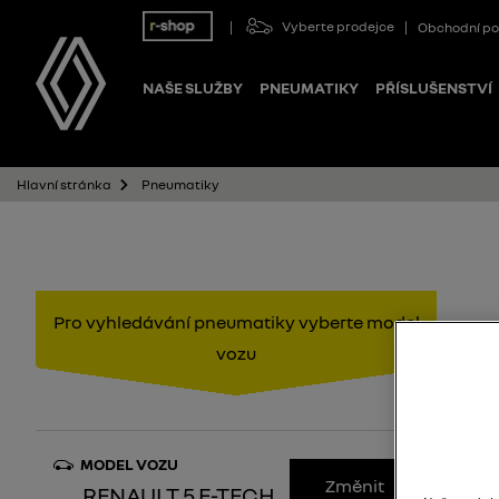
Vyberte prodejce
Obchodní p
NAŠE SLUŽBY
PNEUMATIKY
PŘÍSLUŠENSTVÍ
Pneumatiky
Hlavní stránka
Pro vyhledávání pneumatiky vyberte model
vozu
MODEL VOZU
Změnit
RENAULT 5 E-TECH