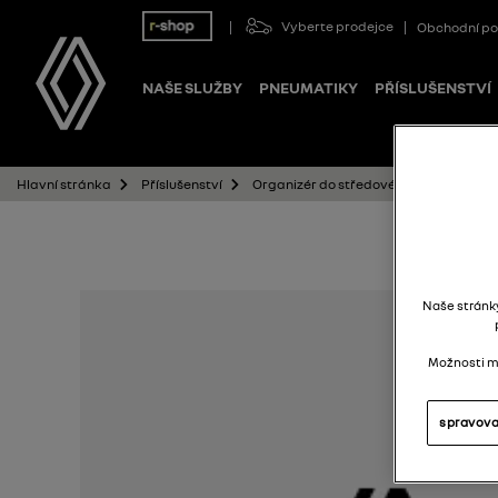
Vyberte prodejce
Obchodní p
NAŠE SLUŽBY
PNEUMATIKY
PŘÍSLUŠENSTVÍ
Organizér do středové konzoly – šedý
Hlavní stránka
Příslušenství
Naše stránky
Možnosti mů
spravova