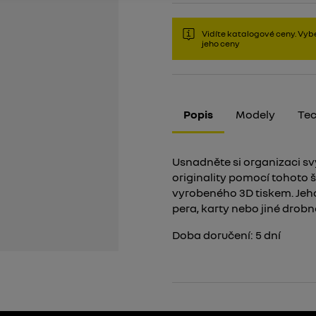
Vidíte katalogové ceny. Vybe
jeho ceny
Popis
Modely
Tec
Usnadněte si organizaci sv
originality pomocí tohoto 
vyrobeného 3D tiskem. Jeho 
pera, karty nebo jiné drob
Doba doručení:
5
dní