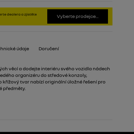
rte dealera a zjistěte
Vyberte prodejce...
hnické údaje
Doručení
ých věcí a dodejte interiéru svého vozidla nádech
šedého organizéru do středové konzoly,
křížový tvar nabízí originální úložné řešení pro
né předměty.