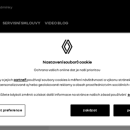
odmínky
SERVISNÍ SMLOUVY
VIDEO BLOG
Nastavení souborů cookie
Ochrana vašich online dat je naší prioritou
Organizér do st
 a jejich
partneři
používají soubory cookies k měření návštěvnosti a výkonu stránek
personalizované a/nebo geolokované reklamy a obsah prostřednictvím sociálních s
685602407R
žete kdykoli změnit a získat další informace na stránce našich zásad používání
s
t preference
zakázat
p
1 52
Doporučená cena: