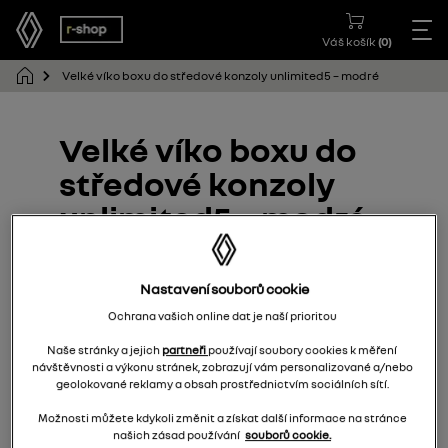
Váš košík
(
0
)
Velké víko boxu do středové konzoly unlimited5 – modré
Velké víko boxu do
středové konzoly
unlimited5 – modré
685606183R
Nastavení souborů cookie
Ochrana vašich online dat je naší prioritou
Naše stránky a jejich
partneři
používají soubory cookies k měření
návštěvnosti a výkonu stránek, zobrazují vám personalizované a/nebo
geolokované reklamy a obsah prostřednictvím sociálních sítí.
Možnosti můžete kdykoli změnit a získat další informace na stránce
našich zásad používání
souborů cookie.