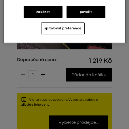
zakázat
povolit
spravovat preference
1 219 Kč
Doporučená cena:
Přidat do košíku
Vidíte katalogové ceny. Vyberte dealera a
zjistěte jeho ceny
Vyberte prodejce...