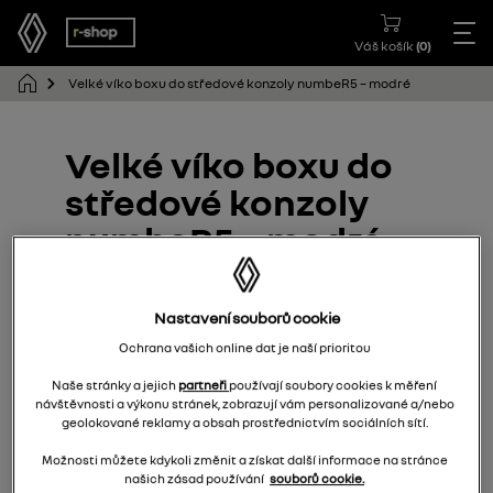
Váš košík
(
0
)
Velké víko boxu do středové konzoly numbeR5 – modré
Velké víko boxu do
středové konzoly
numbeR5 – modré
685607193R
Nastavení souborů cookie
Ochrana vašich online dat je naší prioritou
Naše stránky a jejich
partneři
používají soubory cookies k měření
návštěvnosti a výkonu stránek, zobrazují vám personalizované a/nebo
geolokované reklamy a obsah prostřednictvím sociálních sítí.
Možnosti můžete kdykoli změnit a získat další informace na stránce
našich zásad používání
souborů cookie.