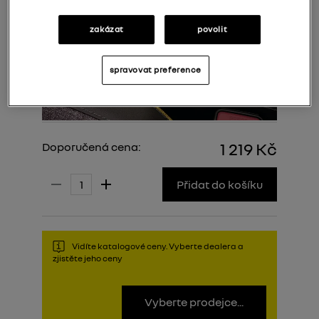
zakázat
povolit
spravovat preference
1 219 Kč
Doporučená cena:
Přidat do košíku
Vidíte katalogové ceny. Vyberte dealera a
zjistěte jeho ceny
Vyberte prodejce...