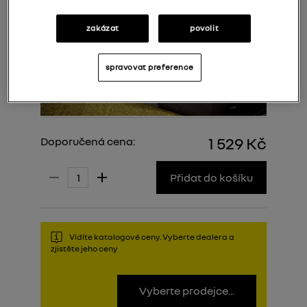
zakázat
povolit
spravovat preference
1 529 Kč
Doporučená cena:
Přidat do košíku
Vidíte katalogové ceny. Vyberte dealera a
zjistěte jeho ceny
Vyberte prodejce...