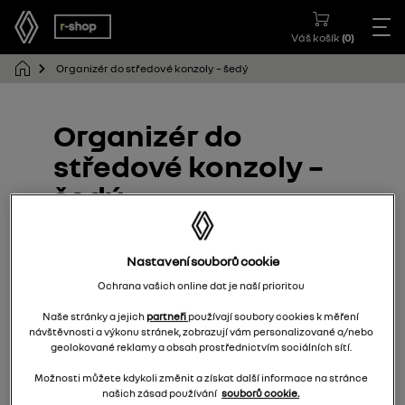
Váš košík
(
0
)
Organizér do středové konzoly – šedý
Organizér do
středové konzoly –
šedý
685608012R
Nastavení souborů cookie
Ochrana vašich online dat je naší prioritou
Naše stránky a jejich
partneři
používají soubory cookies k měření
návštěvnosti a výkonu stránek, zobrazují vám personalizované a/nebo
geolokované reklamy a obsah prostřednictvím sociálních sítí.
Možnosti můžete kdykoli změnit a získat další informace na stránce
našich zásad používání
souborů cookie.