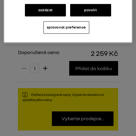
zakázat
povolit
spravovat preference
2 259 Kč
Doporučená cena:
Přidat do košíku
Vidíte katalogové ceny. Vyberte dealera a
zjistěte jeho ceny
Vyberte prodejce...