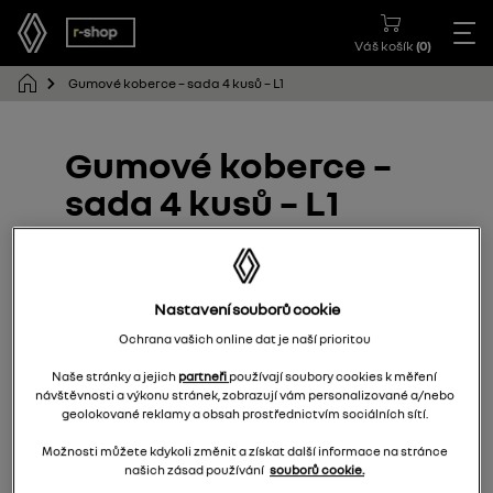
Váš košík
(
0
)
Gumové koberce – sada 4 kusů – L1
Gumové koberce –
sada 4 kusů – L1
749M60542R
Nastavení souborů cookie
Ochrana vašich online dat je naší prioritou
Naše stránky a jejich
partneři
používají soubory cookies k měření
návštěvnosti a výkonu stránek, zobrazují vám personalizované a/nebo
geolokované reklamy a obsah prostřednictvím sociálních sítí.
Možnosti můžete kdykoli změnit a získat další informace na stránce
našich zásad používání
souborů cookie.