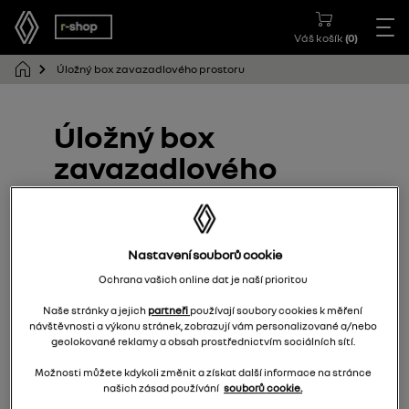
Váš košík
(
0
)
Úložný box zavazadlového prostoru
Úložný box
zavazadlového
prostoru
7711940885
Nastavení souborů cookie
Ochrana vašich online dat je naší prioritou
Naše stránky a jejich
partneři
používají soubory cookies k měření
návštěvnosti a výkonu stránek, zobrazují vám personalizované a/nebo
geolokované reklamy a obsah prostřednictvím sociálních sítí.
Možnosti můžete kdykoli změnit a získat další informace na stránce
našich zásad používání
souborů cookie.