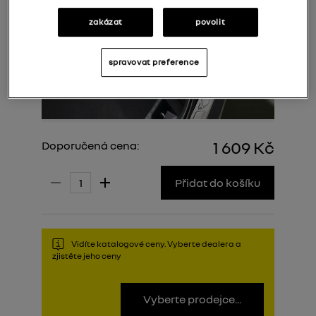
zakázat
povolit
spravovat preference
1 609 Kč
Doporučená cena:
Přidat do košíku
Vidíte katalogové ceny. Vyberte dealera a
zjistěte jeho ceny
Vyberte prodejce...