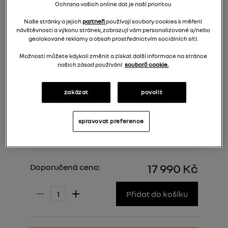
Ochrana vašich online dat je naší prioritou
Naše stránky a jejich
partneři
používají soubory cookies k měření
návštěvnosti a výkonu stránek, zobrazují vám personalizované a/nebo
geolokované reklamy a obsah prostřednictvím sociálních sítí.
Možnosti můžete kdykoli změnit a získat další informace na stránce
našich zásad používání
souborů cookie.
zakázat
povolit
spravovat preference
17 990 Kč
Doporučená cena:
Přidat do košíku