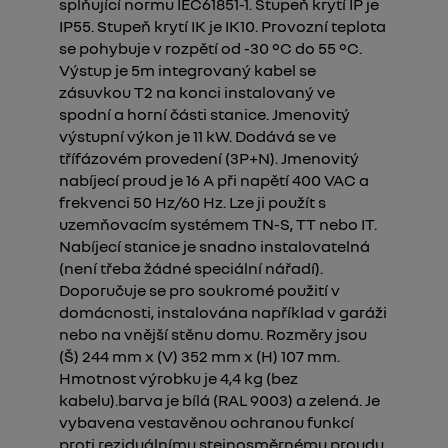
splňující normu IEC61851-1. Stupeň krytí IP je
IP55. Stupeň krytí IK je IK10. Provozní teplota
se pohybuje v rozpětí od -30 °C do 55 °C.
Výstup je 5m integrovaný kabel se
zásuvkou T2 na konci instalovaný ve
spodní a horní části stanice. Jmenovitý
výstupní výkon je 11 kW. Dodává se ve
třífázovém provedení (3P+N). Jmenovitý
nabíjecí proud je 16 A při napětí 400 VAC a
frekvenci 50 Hz/60 Hz. Lze ji použít s
uzemňovacím systémem TN-S, TT nebo IT.
Nabíjecí stanice je snadno instalovatelná
(není třeba žádné speciální nářadí).
Doporučuje se pro soukromé použití v
domácnosti, instalována například v garáži
nebo na vnější stěnu domu. Rozměry jsou
(Š) 244 mm x (V) 352 mm x (H) 107 mm.
Hmotnost výrobku je 4,4 kg (bez
kabelu).barva je bílá (RAL 9003) a zelená. Je
vybavena vestavěnou ochranou funkcí
proti reziduálnímu stejnosměrnému proudu