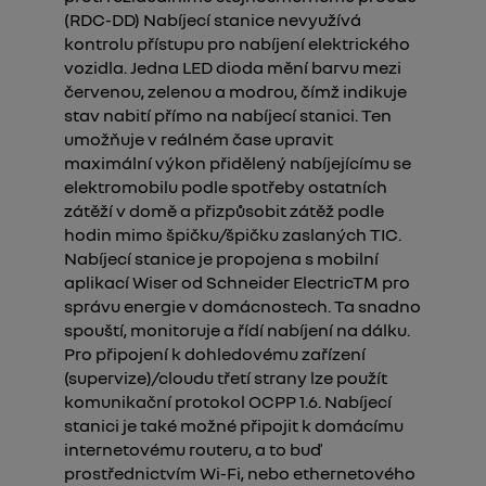
(RDC-DD) Nabíjecí stanice nevyužívá
kontrolu přístupu pro nabíjení elektrického
vozidla. Jedna LED dioda mění barvu mezi
červenou, zelenou a modrou, čímž indikuje
stav nabití přímo na nabíjecí stanici. Ten
umožňuje v reálném čase upravit
maximální výkon přidělený nabíjejícímu se
elektromobilu podle spotřeby ostatních
zátěží v domě a přizpůsobit zátěž podle
hodin mimo špičku/špičku zaslaných TIC.
Nabíjecí stanice je propojena s mobilní
aplikací Wiser od Schneider ElectricTM pro
správu energie v domácnostech. Ta snadno
spouští, monitoruje a řídí nabíjení na dálku.
Pro připojení k dohledovému zařízení
(supervize)/cloudu třetí strany lze použít
komunikační protokol OCPP 1.6. Nabíjecí
stanici je také možné připojit k domácímu
internetovému routeru, a to buď
prostřednictvím Wi-Fi, nebo ethernetového