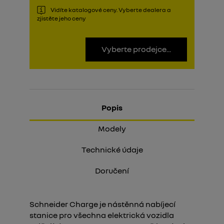
Vidíte katalogové ceny. Vyberte dealera a
zjistěte jeho ceny
Vyberte prodejce...
Popis
Modely
Technické údaje
Doručení
Schneider Charge je nástěnná nabíjecí
stanice pro všechna elektrická vozidla