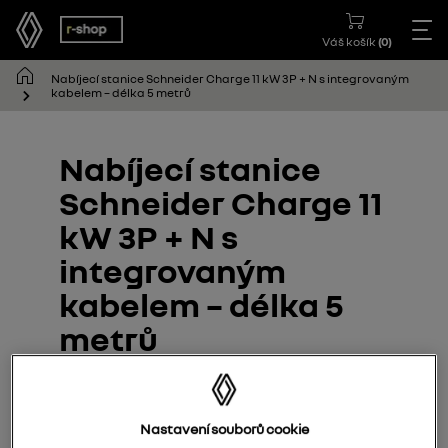
Váš košík
(
0
)
Nabíjecí stanice Schneider Charge 11 kW 3P + N s integrovaným
kabelem – délka 5 metrů
Nabíjecí stanice
Schneider Charge 11
kW 3P + N s
integrovaným
kabelem – délka 5
metrů
7717089745
Nastavení souborů cookie