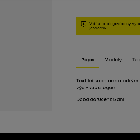
Vidíte katalogové ceny. Vybe
jeho ceny
Popis
Modely
Tec
Textilní koberce s modrým 
výšivkou s logem.
Doba doručení:
5
dní