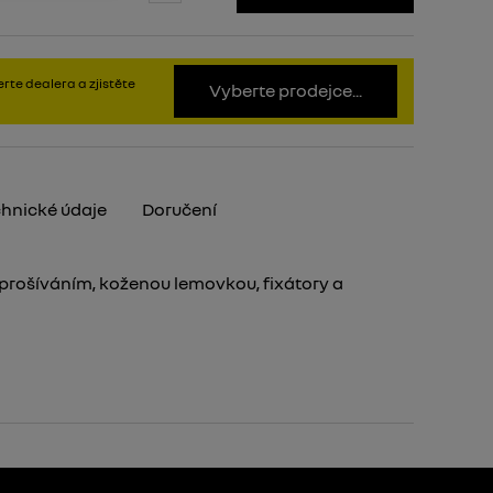
rte dealera a zjistěte
Vyberte prodejce...
hnické údaje
Doručení
prošíváním, koženou lemovkou, fixátory a