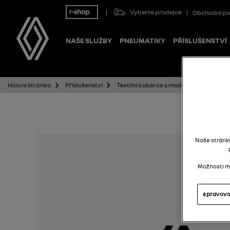
Vyberte prodejce
Obchodní p
NAŠE SLUŽBY
PNEUMATIKY
PŘÍSLUŠENSTVÍ
Textilní koberce s modrým prošíváním –
Hlavní stránka
Příslušenství
Naše stránky
Možnosti mů
spravova