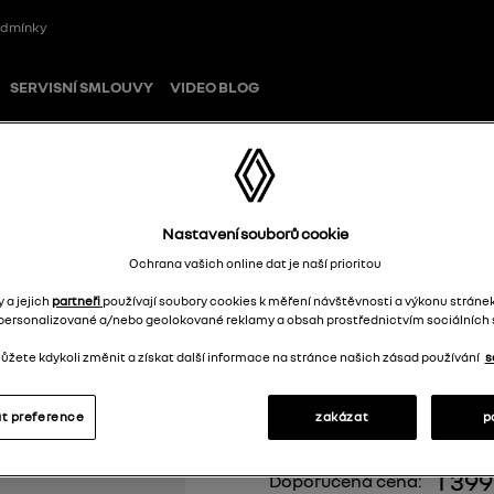
odmínky
SERVISNÍ SMLOUVY
VIDEO BLOG
 sada 4 kusů – L1
Nastavení souborů cookie
Ochrana vašich online dat je naší prioritou
Textilní kober
 a jejich
partneři
používají soubory cookies k měření návštěvnosti a výkonu stránek
personalizované a/nebo geolokované reklamy a obsah prostřednictvím sociálních s
sada 4 kusů – L1
žete kdykoli změnit a získat další informace na stránce našich zásad používání
s
7718003932
t preference
zakázat
p
1 39
Doporučená cena: