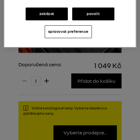
zakázat
povolit
spravovat preference
1 049 Kč
Doporučená cena:
Přidat do košíku
Vidíte katalogové ceny. Vyberte dealera a
zjistěte jeho ceny
Vyberte prodejce...