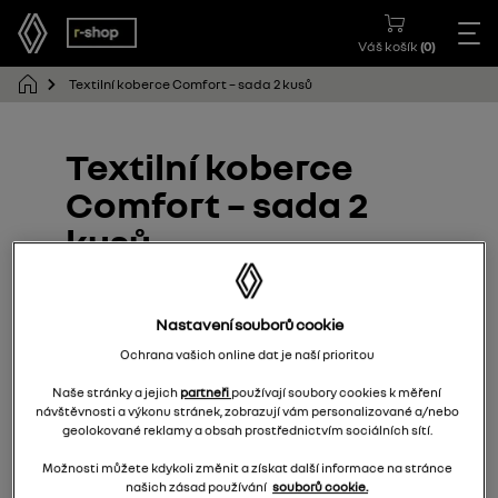
Váš košík
(
0
)
Textilní koberce Comfort – sada 2 kusů
Textilní koberce
Comfort – sada 2
kusů
8201711346
Nastavení souborů cookie
Ochrana vašich online dat je naší prioritou
Naše stránky a jejich
partneři
používají soubory cookies k měření
návštěvnosti a výkonu stránek, zobrazují vám personalizované a/nebo
geolokované reklamy a obsah prostřednictvím sociálních sítí.
Možnosti můžete kdykoli změnit a získat další informace na stránce
našich zásad používání
souborů cookie.