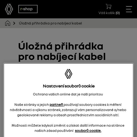
Váš košík
(
0
)
Úložná přihrádka pro nabíjecí kabel
Úložná přihrádka
pro nabíjecí kabel
8201752063
Nastavení souborů cookie
Ochrana vašich online dat je naší prioritou
Naše stránky a jejich
partneři
používají soubory cookies k měření
návštěvnosti a výkonu stránek, zobrazují vám personalizované a/nebo
geolokované reklamy a obsah prostřednictvím sociálních sítí.
Možnosti můžete kdykoli změnit a získat další informace na stránce
našich zásad používání
souborů cookie.