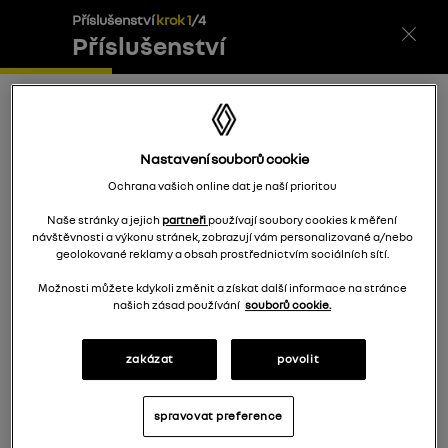
Příslušenství
krok
1
/
4
Příslušenství
Váš košík
(
0
)
Shrnutí
Nastavení souborů cookie
Vyberte způsob dopravy a platby
Ochrana vašich online dat je naší prioritou
Naše stránky a jejich
partneři
používají soubory cookies k měření
návštěvnosti a výkonu stránek, zobrazují vám personalizované a/nebo
Doručení
geolokované reklamy a obsah prostřednictvím sociálních sítí.
Možnosti můžete kdykoli změnit a získat další informace na stránce
Vyzvednout u dealera
0
Kč
našich zásad používání
souborů cookie.
zakázat
povolit
Platba při převzetí
spravovat preference