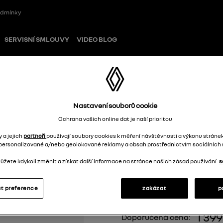
odmínky
SERVISNÍ SMLOUVY
VIDEO BLOG
sada 4 kusů – L2 (GRAND)
Nastavení souborů cookie
Ochrana vašich online dat je naší prioritou
Textilní koberc
 a jejich
partneři
používají soubory cookies k měření návštěvnosti a výkonu stránek
personalizované a/nebo geolokované reklamy a obsah prostřednictvím sociálních s
4 kusů – L2 (G
žete kdykoli změnit a získat další informace na stránce našich zásad používání
s
7718003911
t preference
zakázat
p
1 39
Doporučená cena: